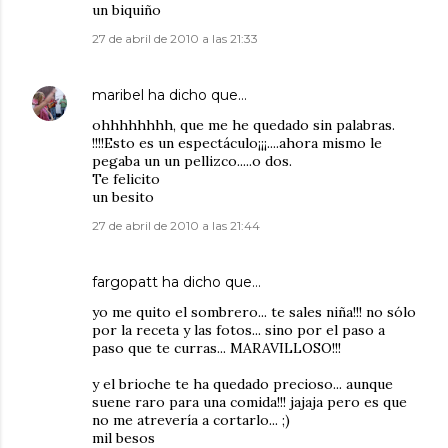
un biquiño
27 de abril de 2010 a las 21:33
maribel
ha dicho que…
ohhhhhhhh, que me he quedado sin palabras.
!!!!Esto es un espectáculo¡¡¡....ahora mismo le
pegaba un un pellizco.....o dos.
Te felicito
un besito
27 de abril de 2010 a las 21:44
fargopatt
ha dicho que…
yo me quito el sombrero... te sales niña!!! no sólo
por la receta y las fotos... sino por el paso a
paso que te curras... MARAVILLOSO!!!
y el brioche te ha quedado precioso... aunque
suene raro para una comida!!! jajaja pero es que
no me atrevería a cortarlo... ;)
mil besos