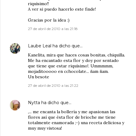
riquísimo!!
A ver si puedo hacerlo este finde!
Gracias por la idea :)
27 de abril de 2010 a las 21:18
Laube Leal
ha dicho que…
Kanelita, mira que haces cosas bonitas, chiquilla.
Me ha encantado esta flor y doy por sentado
que tiene que estar riquísimo!. Ummmmm,
mojaditooooo en cchocolate... ñam ñam.
Un besote
27 de abril de 2010 a las 21:22
Nytta
ha dicho que…
,... me encanta la bollería y me apasionan las
flores así que ésta flor de brioche me tiene
totalmente enamorada ;-) una receta deliciosa y
muy muy vistosa!