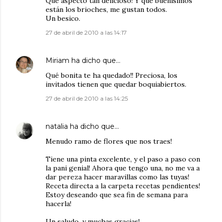
Qué aspecto tan delicioso! Y qué buenísimos
están los brioches, me gustan todos.
Un besico.
27 de abril de 2010 a las 14:17
Miriam
ha dicho que…
Qué bonita te ha quedado!! Preciosa, los
invitados tienen que quedar boquiabiertos.
27 de abril de 2010 a las 14:25
natalia
ha dicho que…
Menudo ramo de flores que nos traes!
Tiene una pinta excelente, y el paso a paso con
la pani genial! Ahora que tengo una, no me va a
dar pereza hacer maravillas como las tuyas!
Receta directa a la carpeta recetas pendientes!
Estoy deseando que sea fin de semana para
hacerla!
Un saludo, y muchas gracias!