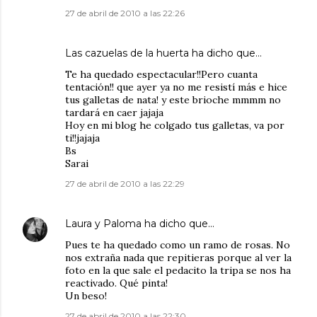
27 de abril de 2010 a las 22:26
Las cazuelas de la huerta
ha dicho que…
Te ha quedado espectacular!!Pero cuanta
tentación!! que ayer ya no me resistí más e hice
tus galletas de nata! y este brioche mmmm no
tardará en caer jajaja
Hoy en mi blog he colgado tus galletas, va por
ti!!jajaja
Bs
Sarai
27 de abril de 2010 a las 22:29
Laura y Paloma
ha dicho que…
Pues te ha quedado como un ramo de rosas. No
nos extraña nada que repitieras porque al ver la
foto en la que sale el pedacito la tripa se nos ha
reactivado. Qué pinta!
Un beso!
27 de abril de 2010 a las 22:30