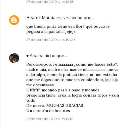
27 de abril de 2010 a las 12:58
Beatriz Mandarinas
ha dicho que…
qué buena pinta tiene esa flor!! qué bocao le
pegaba a la pantalla, jejeje
27 de abril de 2010 a las 13:00
♥ Ana
ha dicho que…
Perooooooo, reinaaaaaa ¿como me haces ésto?,
madre mía, madre mía, madre míaaaaaaaaa, me va
a dar algo, menuda pintaza tiene, no me extraña
que me digas que te mueres comiéndolo, jajajaja,
me encantaaaa
Ufffffff, menudo paso a paso y menuda
presencia tiene, eres la leche con las fotos y con
todo
De nuevo, MUCHAS GRACIAS
Un montón de besotes
27 de abril de 2010 a las 13:17