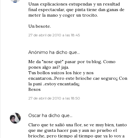
Unas explicaciones estupendas y un resultad
final espectacular, que pinta tiene dan ganas de
meter la mano y coger un trocito.
Un besote.
27 de abril de 2010 a las 18:45
Anónimo ha dicho que…
Me da "nose qué" pasar por tu blog. Como
pones algo así? jaja.
Tus bollos suizos los hice y nos
encantaron...Pero este brioche cae seguro¡¡ Con
la pani ..estoy encantada¡¡
Besos
27 de abril de 2010 a las 18:50
Oscar
ha dicho que…
Claro que te salió una flor, se ve muy bien, tanto
que me gusta hacer pan y aun no pruebo el
brioche, pero tiempo al tiempo que ya lo voy a