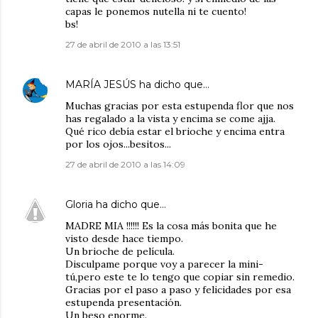
capas le ponemos nutella ni te cuento!
bs!
27 de abril de 2010 a las 13:51
MARÍA JESÚS
ha dicho que…
Muchas gracias por esta estupenda flor que nos
has regalado a la vista y encima se come ajja.
Qué rico debía estar el brioche y encima entra
por los ojos...besitos...
27 de abril de 2010 a las 14:09
Gloria
ha dicho que…
MADRE MIA !!!!!! Es la cosa más bonita que he
visto desde hace tiempo.
Un brioche de película.
Disculpame porque voy a parecer la mini-
tú,pero este te lo tengo que copiar sin remedio.
Gracias por el paso a paso y felicidades por esa
estupenda presentación.
Un beso enorme.