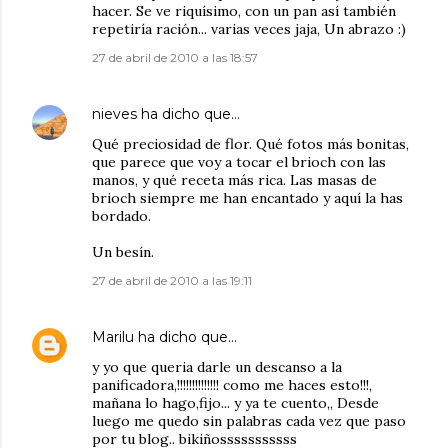
hacer. Se ve riquísimo, con un pan así también
repetiría ración... varias veces jaja, Un abrazo :)
27 de abril de 2010 a las 18:57
nieves
ha dicho que…
Qué preciosidad de flor. Qué fotos más bonitas,
que parece que voy a tocar el brioch con las
manos, y qué receta más rica. Las masas de
brioch siempre me han encantado y aquí la has
bordado.
Un besín.
27 de abril de 2010 a las 19:11
Marilu
ha dicho que…
y yo que queria darle un descanso a la
panificadora,!!!!!!!!!!!!!! como me haces esto!!!,
mañana lo hago,fijo... y ya te cuento,, Desde
luego me quedo sin palabras cada vez que paso
por tu blog.. bikiñosssssssssss