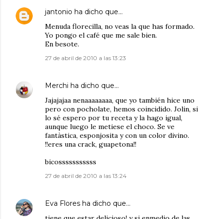
jantonio
ha dicho que…
Menuda florecilla, no veas la que has formado.
Yo pongo el café que me sale bien.
En besote.
27 de abril de 2010 a las 13:23
Merchi
ha dicho que…
Jajajajaa nenaaaaaaaa, que yo también hice uno
pero con pocholate, hemos coincidido. Jolin, si
lo sé espero por tu receta y la hago igual,
aunque luego le metiese el choco. Se ve
fantàstica, esponjosita y con un color divino.
!!eres una crack, guapetona!!
bicosssssssssss
27 de abril de 2010 a las 13:24
Eva Flores
ha dicho que…
tiene que estar delicioso! y si enmedio de las