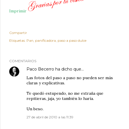
Imprimir
Compartir
Etiquetas:
Pan
panificadora
paso a paso dulce
COMENTARIOS
Paco Becerro
ha dicho que…
Las fotos del paso a paso no pueden ser más
claras y explicativas.
Te quedó estupendo, no me extraña que
repitieras, jaja, yo también lo haría.
Un beso.
27 de abril de 2010 a las 11:39