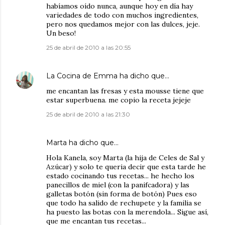
habíamos oído nunca, aunque hoy en día hay
variedades de todo con muchos ingredientes,
pero nos quedamos mejor con las dulces, jeje.
Un beso!
25 de abril de 2010 a las 20:55
La Cocina de Emma
ha dicho que…
me encantan las fresas y esta mousse tiene que
estar superbuena. me copio la receta jejeje
25 de abril de 2010 a las 21:30
Marta ha dicho que…
Hola Kanela, soy Marta (la hija de Celes de Sal y
Azúcar) y solo te queria decir que esta tarde he
estado cocinando tus recetas... he hecho los
panecillos de miel (con la panifcadora) y las
galletas botón (sin forma de botón) Pues eso
que todo ha salido de rechupete y la familia se
ha puesto las botas con la merendola... Sigue así,
que me encantan tus recetas...