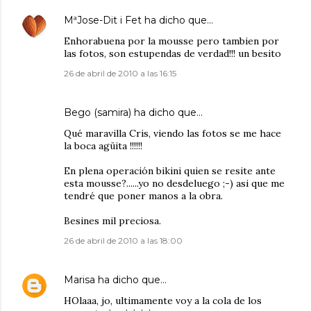
MªJose-Dit i Fet
ha dicho que…
Enhorabuena por la mousse pero tambien por
las fotos, son estupendas de verdad!!! un besito
26 de abril de 2010 a las 16:15
Bego (samira)
ha dicho que…
Qué maravilla Cris, viendo las fotos se me hace
la boca agüita !!!!!!
En plena operación bikini quien se resite ante
esta mousse?......yo no desdeluego ;-) asi que me
tendré que poner manos a la obra.
Besines mil preciosa.
26 de abril de 2010 a las 18:00
Marisa
ha dicho que…
HOlaaa, jo, ultimamente voy a la cola de los