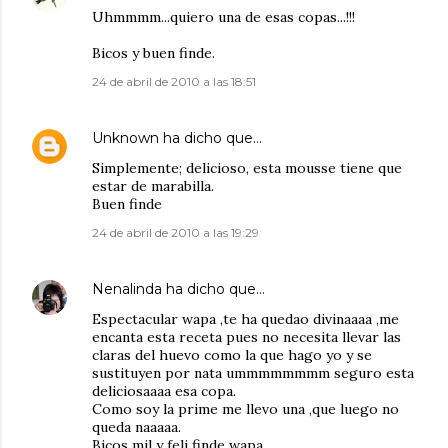
Uhmmmm...quiero una de esas copas...!!!
Bicos y buen finde.
24 de abril de 2010 a las 18:51
Unknown
ha dicho que…
Simplemente; delicioso, esta mousse tiene que
estar de marabilla.
Buen finde
24 de abril de 2010 a las 19:29
Nenalinda
ha dicho que…
Espectacular wapa ,te ha quedao divinaaaa ,me
encanta esta receta pues no necesita llevar las
claras del huevo como la que hago yo y se
sustituyen por nata ummmmmmmm seguro esta
deliciosaaaa esa copa.
Como soy la prime me llevo una ,que luego no
queda naaaaa.
Bicos mil y feli finde wapa.