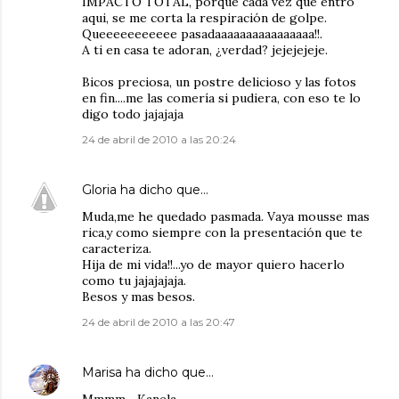
IMPACTO TOTAL, porque cada vez que entro
aqui, se me corta la respiración de golpe.
Queeeeeeeeeee pasadaaaaaaaaaaaaaaaa!!.
A ti en casa te adoran, ¿verdad? jejejejeje.
Bicos preciosa, un postre delicioso y las fotos
en fin....me las comería si pudiera, con eso te lo
digo todo jajajaja
24 de abril de 2010 a las 20:24
Gloria
ha dicho que…
Muda,me he quedado pasmada. Vaya mousse mas
rica,y como siempre con la presentación que te
caracteriza.
Hija de mi vida!!...yo de mayor quiero hacerlo
como tu jajajajaja.
Besos y mas besos.
24 de abril de 2010 a las 20:47
Marisa
ha dicho que…