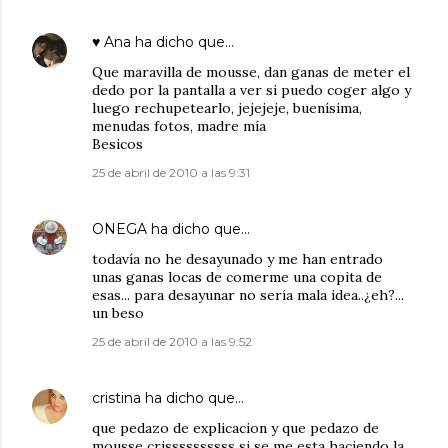
♥ Ana
ha dicho que…
Que maravilla de mousse, dan ganas de meter el
dedo por la pantalla a ver si puedo coger algo y
luego rechupetearlo, jejejeje, buenísima,
menudas fotos, madre mía
Besicos
25 de abril de 2010 a las 9:31
ONEGA
ha dicho que…
todavía no he desayunado y me han entrado
unas ganas locas de comerme una copita de
esas... para desayunar no sería mala idea..¿eh?...
un beso
25 de abril de 2010 a las 9:52
cristina
ha dicho que…
que pedazo de explicacion y que pedazo de
mousse crissssssssss si se me esta haciendo la