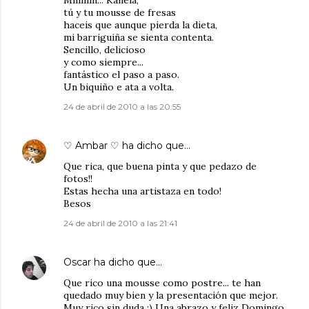
Mmmm... Kanela,
tú y tu mousse de fresas
haceis que aunque pierda la dieta,
mi barriguiña se sienta contenta.
Sencillo, delicioso
y como siempre...
fantástico el paso a paso.
Un biquiño e ata a volta.
24 de abril de 2010 a las 20:55
♡ Ambar ♡
ha dicho que…
Que rica, que buena pinta y que pedazo de
fotos!!
Estas hecha una artistaza en todo!
Besos
24 de abril de 2010 a las 21:41
Oscar
ha dicho que…
Que rico una mousse como postre... te han
quedado muy bien y la presentación que mejor.
Muy rico sin duda :) Una abrazo y feliz Domingo.