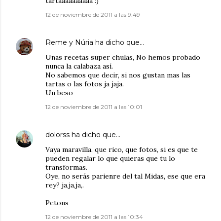
tartaaaaaaaaaa :)
12 de noviembre de 2011 a las 9:49
Reme y Núria
ha dicho que…
Unas recetas super chulas, No hemos probado
nunca la calabaza así.
No sabemos que decir, si nos gustan mas las
tartas o las fotos ja jaja.
Un beso
12 de noviembre de 2011 a las 10:01
dolorss
ha dicho que…
Vaya maravilla, que rico, que fotos, si es que te
pueden regalar lo que quieras que tu lo
transformas.
Oye, no serás parienre del tal Midas, ese que era
rey? ja,ja,ja,.
Petons
12 de noviembre de 2011 a las 10:34