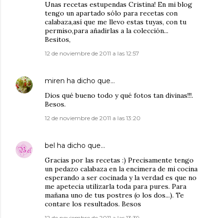
Unas recetas estupendas Cristina! En mi blog
tengo un apartado sólo para recetas con
calabaza,así que me llevo estas tuyas, con tu
permiso,para añadirlas a la colección...
Besitos,
12 de noviembre de 2011 a las 12:57
miren
ha dicho que…
Dios qué bueno todo y qué fotos tan divinas!!!.
Besos.
12 de noviembre de 2011 a las 13:20
bel
ha dicho que…
Gracias por las recetas :) Precisamente tengo
un pedazo calabaza en la encimera de mi cocina
esperando a ser cocinada y la verdad es que no
me apetecia utilizarla toda para pures. Para
mañana uno de tus postres (o los dos...). Te
contare los resultados. Besos
12 de noviembre de 2011 a las 13:39