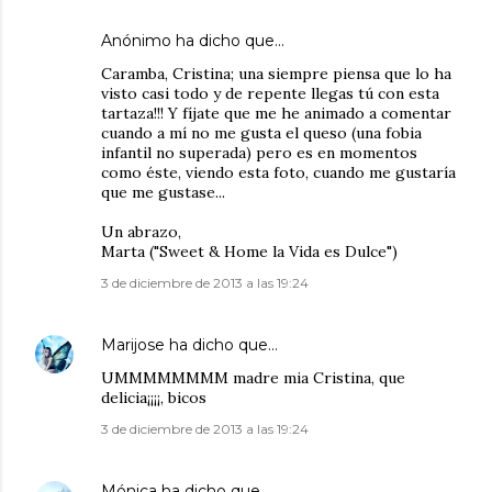
Anónimo ha dicho que…
Caramba, Cristina; una siempre piensa que lo ha
visto casi todo y de repente llegas tú con esta
tartaza!!! Y fíjate que me he animado a comentar
cuando a mí no me gusta el queso (una fobia
infantil no superada) pero es en momentos
como éste, viendo esta foto, cuando me gustaría
que me gustase...
Un abrazo,
Marta ("Sweet & Home la Vida es Dulce")
3 de diciembre de 2013 a las 19:24
Marijose
ha dicho que…
UMMMMMMMM madre mia Cristina, que
delicia¡¡¡¡, bicos
3 de diciembre de 2013 a las 19:24
Mónica
ha dicho que…