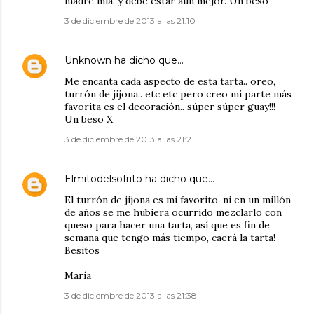
madre mía! y debe estar aún mejor. Un beso
3 de diciembre de 2013 a las 21:10
Unknown
ha dicho que…
Me encanta cada aspecto de esta tarta.. oreo,
turrón de jijona.. etc etc pero creo mi parte más
favorita es el decoración.. súper súper guay!!!
Un beso X
3 de diciembre de 2013 a las 21:21
Elmitodelsofrito
ha dicho que…
El turrón de jijona es mi favorito, ni en un millón
de años se me hubiera ocurrido mezclarlo con
queso para hacer una tarta, así que es fin de
semana que tengo más tiempo, caerá la tarta!
Besitos
María
3 de diciembre de 2013 a las 21:38