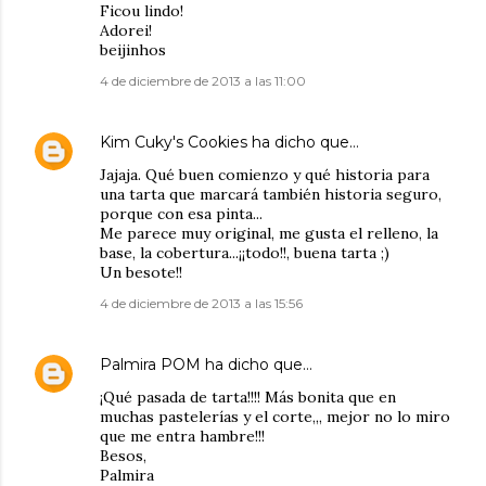
Ficou lindo!
Adorei!
beijinhos
4 de diciembre de 2013 a las 11:00
Kim Cuky's Cookies
ha dicho que…
Jajaja. Qué buen comienzo y qué historia para
una tarta que marcará también historia seguro,
porque con esa pinta...
Me parece muy original, me gusta el relleno, la
base, la cobertura...¡¡todo!!, buena tarta ;)
Un besote!!
4 de diciembre de 2013 a las 15:56
Palmira POM
ha dicho que…
¡Qué pasada de tarta!!!! Más bonita que en
muchas pastelerías y el corte,,, mejor no lo miro
que me entra hambre!!!
Besos,
Palmira