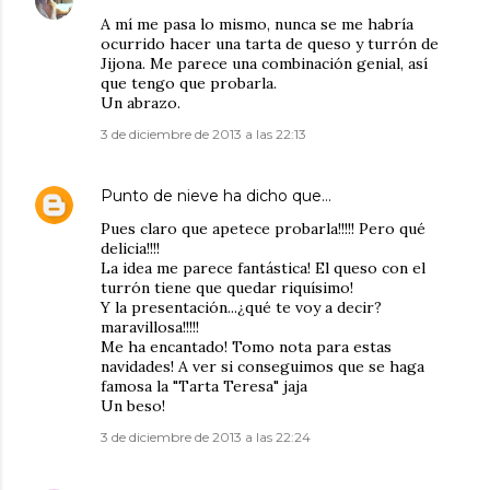
A mí me pasa lo mismo, nunca se me habría
ocurrido hacer una tarta de queso y turrón de
Jijona. Me parece una combinación genial, así
que tengo que probarla.
Un abrazo.
3 de diciembre de 2013 a las 22:13
Punto de nieve
ha dicho que…
Pues claro que apetece probarla!!!!! Pero qué
delicia!!!!
La idea me parece fantástica! El queso con el
turrón tiene que quedar riquísimo!
Y la presentación...¿qué te voy a decir?
maravillosa!!!!!
Me ha encantado! Tomo nota para estas
navidades! A ver si conseguimos que se haga
famosa la "Tarta Teresa" jaja
Un beso!
3 de diciembre de 2013 a las 22:24