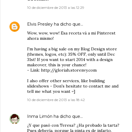
10 de diciembre de 2013 a las 12:29
Elvis Presley
ha dicho que…
Wow, wow, wow! Esa receta vá a mi Pinterest
ahora mismo!
I'm having a big sale on my Blog Design store
(themes, logos, etc): 35% OFF, only until Dec
31st! If you want to start 2014 with a design
makeover, this is your chance!
- Link: http://gloriah.storenvy.com
I also offer other services, like building
slideshows - Don's hesitate to contact me and
tell me what you want =]
10 de diciembre de 2013 a las 18:42
Inma Limón
ha dicho que…
¿Y que pasó con Teresa? ¿Ha probado la tarta?
Pues debería, porque la pinta es de infarto.