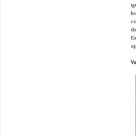
ig
h
co
da
Es
ap
Va