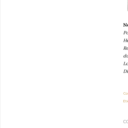
No
Po
He
Re
du
Lo
Di
Co
Et
C