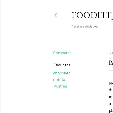
FOODFIT
Recetas saludables
Compartir
jul
P
Etiquetas
chocolate
nutella
No
Postres
dí
me
a 
p