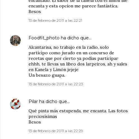
encantado. El sabor de la canela con el limon me
encanta y esta opcion me parece fantástica.
Besos
13 de febrero de 2011 a las 22:21
Foodfit_photo
ha dicho que…
Alcantarisa, no trabajo en la radio, solo
participo como jurado en un concurso de
recetas que por cierto ya podías participar
ehhh, te llevas un libro dos larpeiros, ah y sales
en Kanela y Limón jejeje
Un besazo guapa.
13 de febrero de 2011 a las 22:23
Pilar
ha dicho que…
Qué pinta más estupenda, me encanta. Las fotos
preciosísimas
Besos
13 de febrero de 2011 a las 22:29