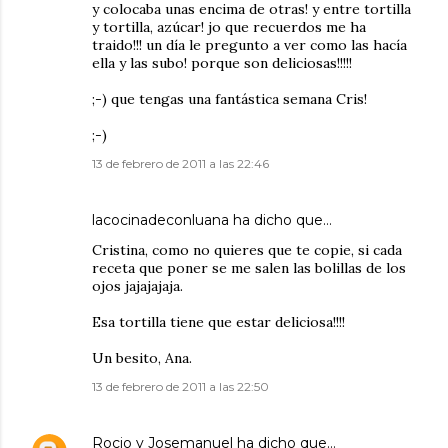
y colocaba unas encima de otras! y entre tortilla
y tortilla, azúcar! jo que recuerdos me ha
traido!!! un día le pregunto a ver como las hacía
ella y las subo! porque son deliciosas!!!!!
;-) que tengas una fantástica semana Cris!
;-)
13 de febrero de 2011 a las 22:46
lacocinadeconluana ha dicho que…
Cristina, como no quieres que te copie, si cada
receta que poner se me salen las bolillas de los
ojos jajajajaja.
Esa tortilla tiene que estar deliciosa!!!!
Un besito, Ana.
13 de febrero de 2011 a las 22:50
Rocio y Josemanuel
ha dicho que…