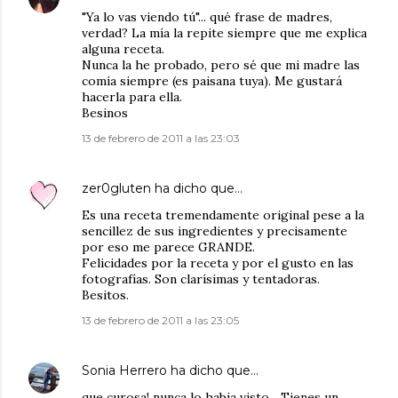
"Ya lo vas viendo tú"... qué frase de madres,
verdad? La mía la repite siempre que me explica
alguna receta.
Nunca la he probado, pero sé que mi madre las
comía siempre (es paisana tuya). Me gustará
hacerla para ella.
Besinos
13 de febrero de 2011 a las 23:03
zer0gluten
ha dicho que…
Es una receta tremendamente original pese a la
sencillez de sus ingredientes y precisamente
por eso me parece GRANDE.
Felicidades por la receta y por el gusto en las
fotografías. Son clarísimas y tentadoras.
Besitos.
13 de febrero de 2011 a las 23:05
Sonia Herrero
ha dicho que…
que curosa! nunca lo habia visto... Tienes un