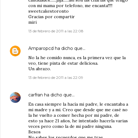
cantidades.......jaja......asi son las charlas que tengo
con mi mama por telefono, me encanta!!!!!
sweetcakestoronto
Gracias por compartir
miri
13 de febrero de 2011 a las 22:08
Amparopcd
ha dicho que…
No la he comido nunca, es la primera vez que la
veo, tiene pinta de estar deliciosa.
Un abrazo.
13 de febrero de 2011 a las 22:09
carfran
ha dicho que…
En casa siempre la hacía mi padre, le encantaba a
mi madre y a mi. Creo que desde que me casé no
la he vuelto a comer hecha por mi padre, de
esto ya hace 21 años, he intentado hacerla varias
veces pero como la de mi padre ninguna.
Besos
No sabes los recuerdos que me trae...