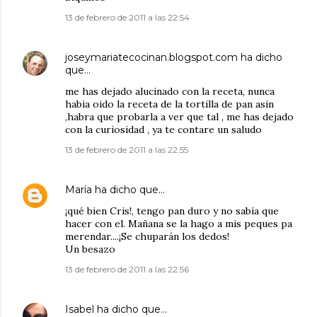
13 de febrero de 2011 a las 22:54
joseymariatecocinan.blogspot.com
ha dicho
que…
me has dejado alucinado con la receta, nunca
habia oido la receta de la tortilla de pan asin
,habra que probarla a ver que tal , me has dejado
con la curiosidad , ya te contare un saludo
13 de febrero de 2011 a las 22:55
María
ha dicho que…
¡qué bien Cris!, tengo pan duro y no sabía que
hacer con el. Mañana se la hago a mis peques pa
merendar....¡Se chuparán los dedos!
Un besazo
13 de febrero de 2011 a las 22:56
Isabel
ha dicho que…