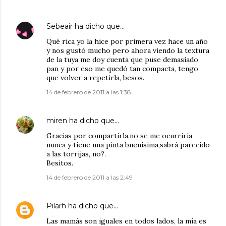
Sebeair
ha dicho que…
Qué rica yo la hice por primera vez hace un año
y nos gustó mucho pero ahora viendo la textura
de la tuya me doy cuenta que puse demasiado
pan y por eso me quedó tan compacta, tengo
que volver a repetirla, besos.
14 de febrero de 2011 a las 1:38
miren
ha dicho que…
Gracias por compartirla,no se me ocurriría
nunca y tiene una pinta buenísima,sabrá parecido
a las torrijas, no?.
Besitos.
14 de febrero de 2011 a las 2:49
Pilarh
ha dicho que…
Las mamás son iguales en todos lados, la mía es