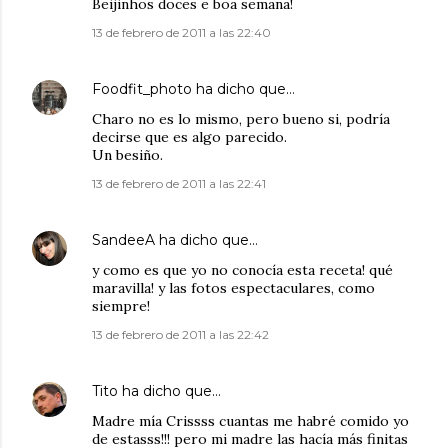
Beijinhos doces e boa semana!
13 de febrero de 2011 a las 22:40
Foodfit_photo
ha dicho que…
Charo no es lo mismo, pero bueno si, podría
decirse que es algo parecido.
Un besiño.
13 de febrero de 2011 a las 22:41
SandeeA
ha dicho que…
y como es que yo no conocía esta receta! qué
maravilla! y las fotos espectaculares, como
siempre!
13 de febrero de 2011 a las 22:42
Tito
ha dicho que…
Madre mía Crissss cuantas me habré comido yo
de estasss!!! pero mi madre las hacía más finitas