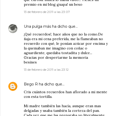
premio en mi blog guapa! un beso
13 de febrero de 2011 a las 23:07
Una pulga más
ha dicho que…
¡Qué recuerdos!, hace años que no la como.De
ñaja era mi cena preferida, me la flameaban no
recuerdo con qué, le ponían azúcar por encima y
la quemaban me imagino con coñac o
aguardiente, quedaba tostadita y dulce...
Gracias por despertarme la memoria
besines
13 de febrero de 2011 a las 23:12
Bego R
ha dicho que…
Cris cuántos recuerdos han aflorado a mi mente
con esta tortilla.
Mi madre también las hacía, aunque eran mas
delgadas y usaba también la corteza del pan.
Cada vez que me las preparaba yo literalmente