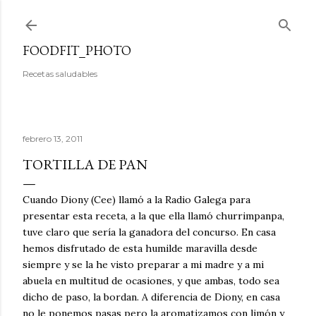
Ir al contenido principal
FOODFIT_PHOTO
Recetas saludables
febrero 13, 2011
TORTILLA DE PAN
Cuando Diony (Cee) llamó a la Radio Galega para
presentar esta receta, a la que ella llamó churrimpanpa,
tuve claro que sería la ganadora del concurso. En casa
hemos disfrutado de esta humilde maravilla desde
siempre y se la he visto preparar a mi madre y a mi
abuela en multitud de ocasiones, y que ambas, todo sea
dicho de paso, la bordan. A diferencia de Diony, en casa
no le ponemos pasas pero la aromatizamos con limón y