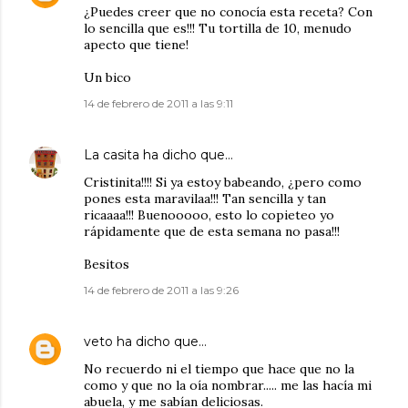
¿Puedes creer que no conocía esta receta? Con
lo sencilla que es!!! Tu tortilla de 10, menudo
apecto que tiene!
Un bico
14 de febrero de 2011 a las 9:11
La casita
ha dicho que…
Cristinita!!!! Si ya estoy babeando, ¿pero como
pones esta maravilaa!!! Tan sencilla y tan
ricaaaa!!! Buenooooo, esto lo copieteo yo
rápidamente que de esta semana no pasa!!!
Besitos
14 de febrero de 2011 a las 9:26
veto
ha dicho que…
No recuerdo ni el tiempo que hace que no la
como y que no la oía nombrar..... me las hacía mi
abuela, y me sabían deliciosas.